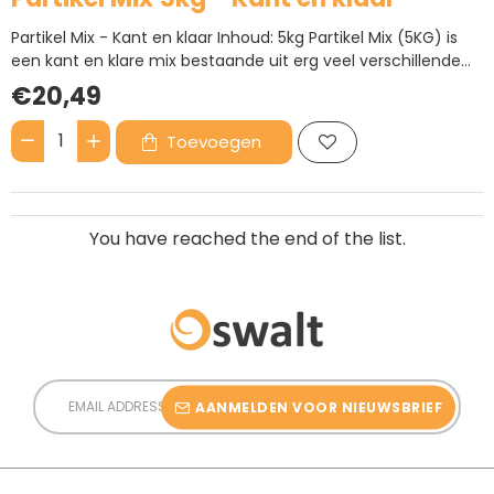
Partikel Mix - Kant en klaar Inhoud: 5kg Partikel Mix (5KG) is
een kant en klare mix bestaande uit erg veel verschillende
soorten partikels:Boekweit, Dari, Erwten, Gele Millet, Groene
€20,49
erwten, Hennepzaad, Mais,Tarwe, TijgernotenDeze mix is PVA
vriendelijk...
Toevoegen
Partikel
Mix
5kg
-
Kant
You have reached the end of the list.
en
klaar
Email
Address
AANMELDEN VOOR NIEUWSBRIEF