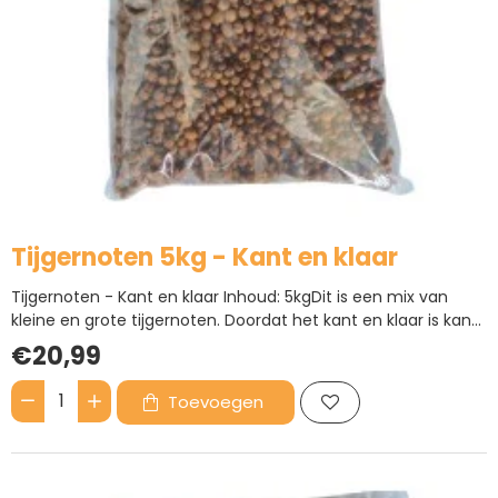
Tijgernoten 5kg - Kant en klaar
Tijgernoten - Kant en klaar Inhoud: 5kgDit is een mix van
kleine en grote tijgernoten. Doordat het kant en klaar is kan
het direct in gebruik genomen worden. Tijgernoten is een
€20,99
zeer populaire en geliefde partikel, het is breed inzetbaar. Het
is PVA vriendelijk..
Toevoegen
Tijgernoten
5kg
-
Kant
en