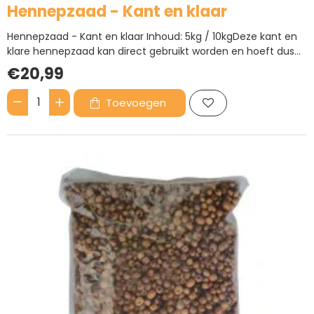
Hennepzaad - Kant en klaar
Hennepzaad - Kant en klaar Inhoud: 5kg / 10kgDeze kant en
klare hennepzaad kan direct gebruikt worden en hoeft dus
niet eerst bereid te worden. Hennepzaad is een erg populaire
€20,99
en geschikte partikel en is zeer geliefd bij de karper...
Toevoegen
Hennepzaad
-
Kant
en
klaar