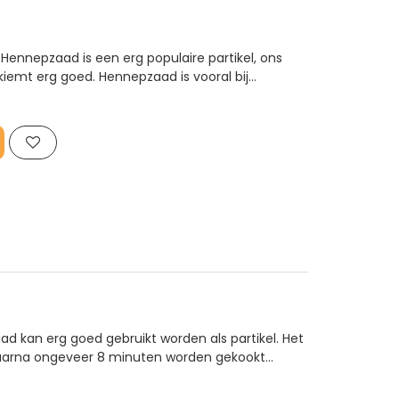
Hennepzaad is een erg populaire partikel, ons
kiemt erg goed. Hennepzaad is vooral bij
rpers zijn er dol op. Hennepzaad moeten 24 uur
kookt tot ze kiemen, er i..
zaad kan erg goed gebruikt worden als partikel. Het
aarna ongeveer 8 minuten worden gekookt
 bereiden is het zaad slijmerig en erg zoet door de
aad is gr..