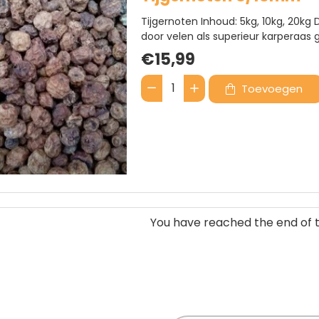
Tijgernoten Inhoud: 5kg, 10kg, 20k
door velen als superieur karperaas
worden geweekt en 45 minuten wor
€15,99
Na het bereiden onstaat er een slij
Toevoegen
Tijgernoten
8/15mm
You have reached the end of th