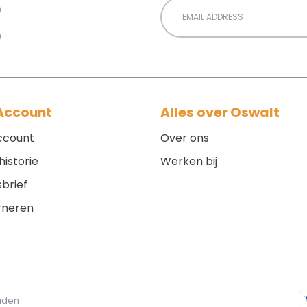
Email
Address
 Account
Alles over Oswalt
ccount
Over ons
historie
Werken bij
brief
rneren
ouden