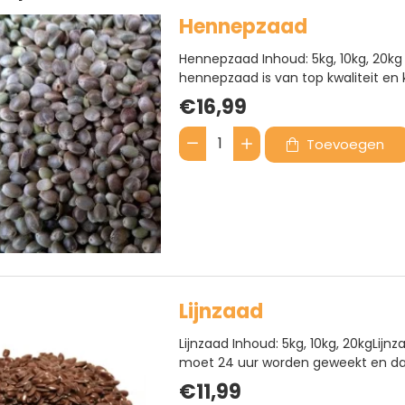
Hennepzaad
Hennepzaad Inhoud: 5kg, 10kg, 20kg 
hennepzaad is van top kwaliteit en 
witvissers erg populair maar ook ka
€16,99
worden geweekt en daarna worden ge
Toevoegen
Hennepzaad
BESTSELLER
Lijnzaad
Lijnzaad Inhoud: 5kg, 10kg, 20kgLijn
moet 24 uur worden geweekt en d
alvorens het te gebruiken is. Na het
€11,99
suikers die zijn vrijgekomen. Ons lijnz