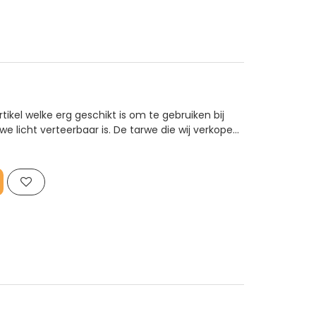
ikel welke erg geschikt is om te gebruiken bij
e licht verteerbaar is. De tarwe die wij verkopen
ook geschikt om als aanvullende voeding te
ogels, varkens en ..