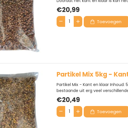
Doordat het kant en klaar is kan he
een zeer populaire en geliefde partike
€20,99
Toevoegen
Tijgernoten
5kg
-
Kant
en
klaar
Partikel Mix 5kg - Kan
Partikel Mix - Kant en klaar Inhoud: 
bestaande uit erg veel verschillende
Millet, Groene erwten, Hennepzaad,
€20,49
vriendelijk...
Toevoegen
Partikel
Mix
5kg