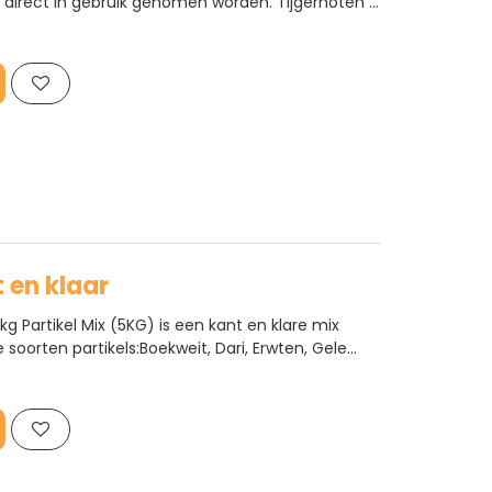
t direct in gebruik genomen worden. Tijgernoten is
l, het is breed inzetbaar. Het is PVA vriendelijk..
t en klaar
5kg Partikel Mix (5KG) is een kant en klare mix
 soorten partikels:Boekweit, Dari, Erwten, Gele
 Mais,Tarwe, TijgernotenDeze mix is PVA