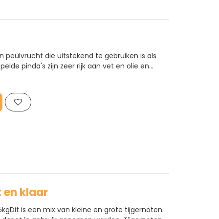
en peulvrucht die uitstekend te gebruiken is als
elde pinda's zijn zeer rijk aan vet en olie en
 Voor karpers zijn de pinda's erg aantrekkelijk
in..
 en klaar
5kgDit is een mix van kleine en grote tijgernoten.