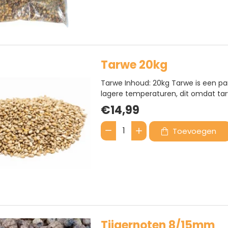
-
Kant
en
klaar
Tarwe 20kg
Tarwe Inhoud: 20kg Tarwe is een part
lagere temperaturen, dit omdat tarw
is intensief geschoond en daarom 
€14,99
dienen voor rundvee, kippen, waterv
Toevoegen
Tarwe
20kg
Tijgernoten 8/15mm