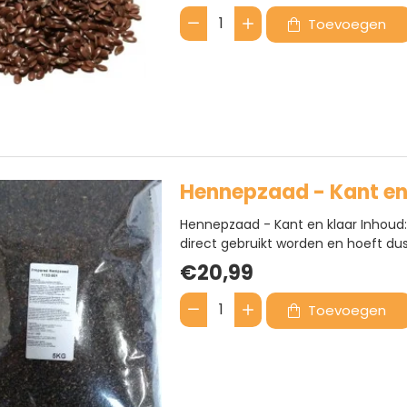
Toevoegen
Lijnzaad
Hennepzaad - Kant en
Hennepzaad - Kant en klaar Inhoud:
direct gebruikt worden en hoeft du
erg populaire en geschikte partikel en
€20,99
Toevoegen
Hennepzaad
-
Kant
en
klaar