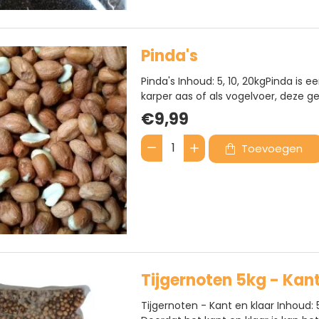
Pinda's
Pinda's Inhoud: 5, 10, 20kgPinda is e
karper aas of als vogelvoer, deze gep
kunnen het hele jaar gevoerd worden.
€9,99
door de sterke geur en smaak.Bereid
Toevoegen
Pinda's
BESTSELLER
Tijgernoten 5kg - Kant
Tijgernoten - Kant en klaar Inhoud: 