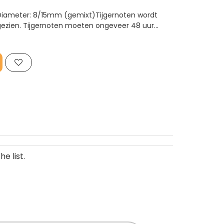
g Diameter: 8/15mm (gemixt)Tijgernoten wordt
 gezien. Tijgernoten moeten ongeveer 48 uur
den gekookt voordat het gebruikt kan worden.
merig geheel wat grote aa..
e list.