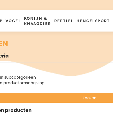
KONIJN &
P
VOGEL
REPTIEL
HENGELSPORT
KNAAGDIER
EN
eria
in subcategorieën
in productomschrijving
Zoeken
n producten