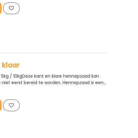
 klaar
 5kg / 10kgDeze kant en klare hennepzaad kan
s niet eerst bereid te worden. Hennepzaad is een
 is zeer geliefd bij de karper...