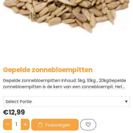
Gepelde zonnebloempitten
Gepelde zonnebloempitten Inhoud: 5kg, 10kg , 20kgGepelde
zonnebloempitten is de kern van een zonnebloempit. Het
voordeel van gepelde zonnebloempitten is dat er geen
schillen achterblijven en onkruid kan gaan groeien, gepelde
zonnebloempitten kunnen niet meer kiemen.
€12,99
Zonnebloempitten zijn een e..
Toevoegen
Gepelde
zonnebloempitten