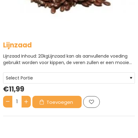
Lijnzaad
Lijnzaad Inhoud: 20kgLijnzaad kan als aanvullende voeding
gebruikt worden voor kippen, de veren zullen er een mooie
glans door krijgen. Geef het wel in kleine mate aangezien het
in hoge dosering giftig is.Lijnzaad is een aanvullend voeder,
bedoeld als extra toevoeging aan een basisrantsoen..
€11,99
Toevoegen
Lijnzaad