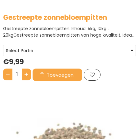
Gestreepte zonnebloempitten
Gestreepte zonnebloempitten Inhoud: 5kg, 10kg ,
20kgGestreepte zonnebloempitten van hoge kwaliteit, ideaal
als voedzame traktatie voor vogels en andere dieren. Rijk
aan energie en natuurlijke voedingsstoffen. Geschikt voor
knaagdieren, paarden, pluimvee, papegaaien, volièrevogels
€9,99
en tuinvogel..
Toevoegen
Gestreepte
zonnebloempitten