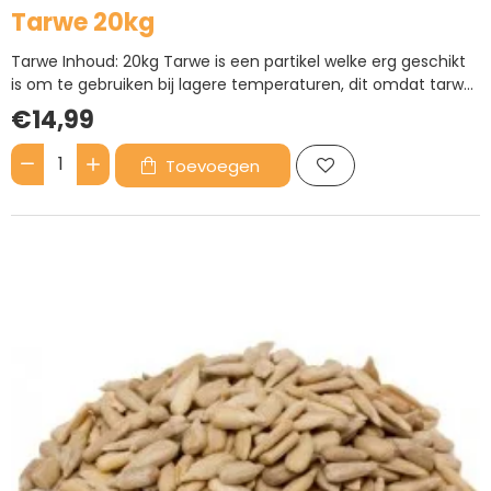
Tarwe 20kg
Tarwe Inhoud: 20kg Tarwe is een partikel welke erg geschikt
is om te gebruiken bij lagere temperaturen, dit omdat tarwe
licht verteerbaar is. De tarwe die wij verkopen is intensief
€14,99
geschoond en daarom ook geschikt om als aanvullende
voeding te dienen voor rundvee, kippen, watervogels,
Toevoegen
Tarwe
varkens en ..
20kg