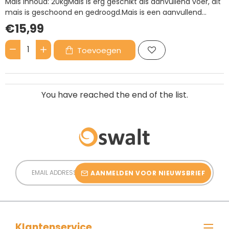
Mais Inhoud: 20kgMais is erg geschikt als aanvullend voer, dit
mais is geschoond en gedroogd.Mais is een aanvullend
voeder, bedoeld als extra toevoeging aan een basisrantsoen.
€15,99
Het voorziet niet in alle voedingsstoffen en moet
gecombineerd worden met ander voer.Voedingsadvies: Ges..
Toevoegen
Mais
20kg
You have reached the end of the list.
Email
Address
AANMELDEN VOOR NIEUWSBRIEF
Klantenservice