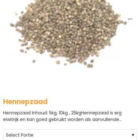
Hennepzaad
Hennepzaad Inhoud: 5kg, 10kg , 25kgHennepzaad is erg
eiwitrijk en kan goed gebruikt worden als aanvullende
voeding. Wanneer er teveel hennepzaad wordt geven kan
het voorkomen dat eieren vroegtijdig gelegd
worden.Hennepzaad is een aanvullend voeder, bedoeld als