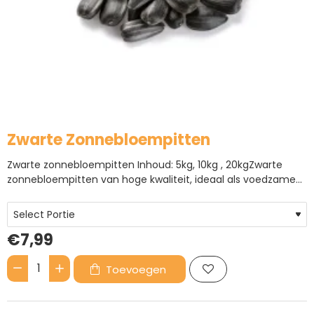
BESTSELLER
Zwarte Zonnebloempitten
Zwarte zonnebloempitten Inhoud: 5kg, 10kg , 20kgZwarte
zonnebloempitten van hoge kwaliteit, ideaal als voedzame
traktatie voor vogels en andere dieren. Rijk aan energie en
natuurlijke voedingsstoffen.Zwarte zonnebloempitten
zijn een aanvullend voeder, bedoeld als extra toevoeging
€7,99
aan een b..
Toevoegen
Zwarte
Zonnebloempitten