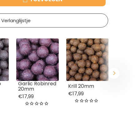
Verlanglijstje
b
Garlic Robinred
Coco & 
Krill 20mm
20mm
20mm
€17,99
€17,99
€17,99