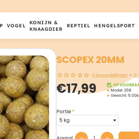
KONIJN &
P
VOGEL
REPTIEL
HENGELSPORT
KNAAGDIER
SCOPEX 20MM
0 beoordelingen
-
Sc
€17,99
OP VOORRA
Model:
258
Gewicht:
5.00k
Portie
Aantal