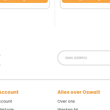
Email
Address
 Account
Alles over Oswalt
ccount
Over ons
historie
Werken bij