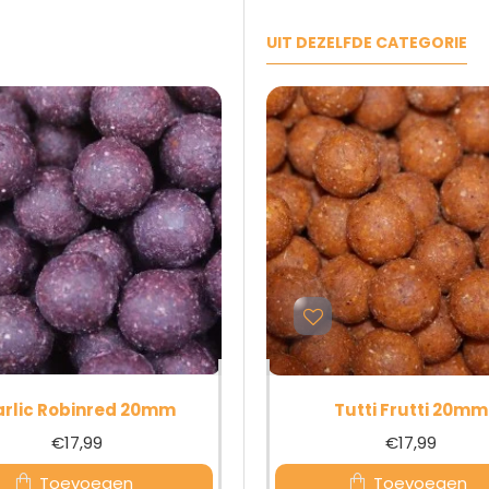
UIT DEZELFDE CATEGORIE
rlic Robinred 20mm
Krill 20mm
Tutti Frutti 20mm
€17,99
€17,99
€17,99
Toevoegen
Toevoegen
Toevoegen