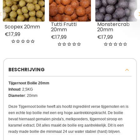
Tutti Frutti
Monstercrab
Scopex 20mm
20mm
20mm
€17,99
€17,99
€17,99
BESCHRIJVING
Tijgernoot Boilie 20mm
Inhoud
: 2,5KG
Diameter
: 20mm
Deze Tijgernoot boilie heeft als hoofd ingrediënt verse tijgernoten en is
een echte top boilie met een erg hoge aantrekkingskracht. De boilie
bevat hiernaast gemalen pinda's, melkpoeders, tijgernoot siroop en
karamel extract. Dit alles maakt de boilie erg aantrekkelijk. Dit is een
ready made boilie die minimaal 24 uur water stabiel (hard) blijven.