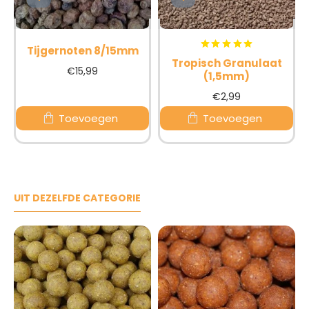
BESTSELLER
Tijgernoten 8/15mm
Tropisch Granulaat
€15,99
(1,5mm)
€2,99
Toevoegen
Toevoegen
UIT DEZELFDE CATEGORIE