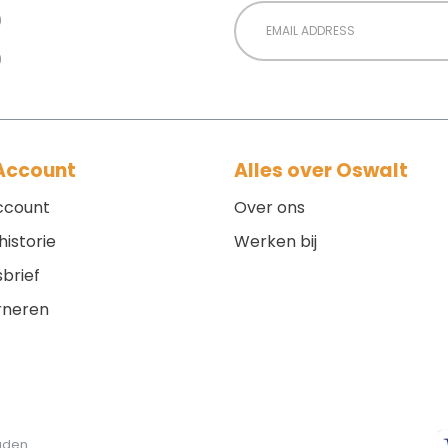
Email
Address
 Account
Alles over Oswalt
ccount
Over ons
historie
Werken bij
brief
rneren
ouden