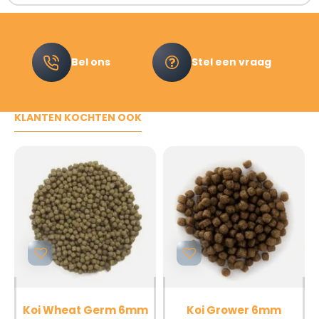
Bel ons
Stel een vraag
KLANTEN KOCHTEN OOK
Koi Wheat Germ 6mm
Koi Grower 6mm