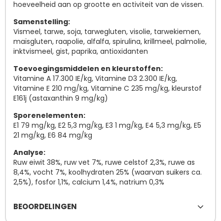
hoeveelheid aan op grootte en activiteit van de vissen.
Samenstelling:
Vismeel, tarwe, soja, tarwegluten, visolie, tarwekiemen,
maïsgluten, raapolie, alfalfa, spirulina, krillmeel, palmolie,
inktvismeel, gist, paprika, antioxidanten
Toevoegingsmiddelen en kleurstoffen:
Vitamine A 17.300 IE/kg, Vitamine D3 2.300 IE/kg,
Vitamine E 210 mg/kg, Vitamine C 235 mg/kg, kleurstof
E161j (astaxanthin 9 mg/kg)
Sporenelementen:
E1 79 mg/kg, E2 5,3 mg/kg, E3 1 mg/kg, E4 5,3 mg/kg, E5
21 mg/kg, E6 84 mg/kg
Analyse:
Ruw eiwit 38%, ruw vet 7%, ruwe celstof 2,3%, ruwe as
8,4%, vocht 7%, koolhydraten 25% (waarvan suikers ca.
2,5%), fosfor 1,1%, calcium 1,4%, natrium 0,3%
BEOORDELINGEN