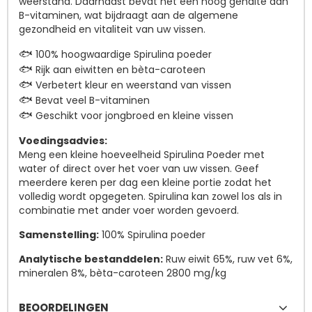
weerstand. Daarnaast bevat het een hoog gehalte aan
B-vitaminen, wat bijdraagt aan de algemene
gezondheid en vitaliteit van uw vissen.
100% hoogwaardige Spirulina poeder
🐟
Rijk aan eiwitten en bèta-caroteen
🐟
Verbetert kleur en weerstand van vissen
🐟
Bevat veel B-vitaminen
🐟
Geschikt voor jongbroed en kleine vissen
🐟
Voedingsadvies:
Meng een kleine hoeveelheid Spirulina Poeder met
water of direct over het voer van uw vissen. Geef
meerdere keren per dag een kleine portie zodat het
volledig wordt opgegeten. Spirulina kan zowel los als in
combinatie met ander voer worden gevoerd.
Samenstelling:
100% Spirulina poeder
Analytische bestanddelen:
Ruw eiwit 65%, ruw vet 6%,
mineralen 8%, bèta-caroteen 2800 mg/kg
BEOORDELINGEN