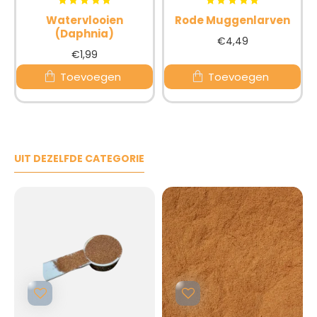
Watervlooien
Rode Muggenlarven
(Daphnia)
€4,49
€1,99
Toevoegen
Toevoegen
UIT DEZELFDE CATEGORIE